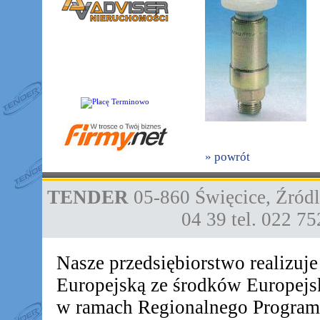
» powrót
TENDER
05-860
Święcice
,
Źródl
04 39
tel. 022 7
Nasze przedsiębiorstwo realizuj
Europejską ze środków Europej
w ramach Regionalnego Progra