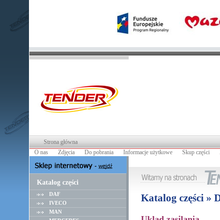
Strona główna
O nas
Zdjęcia
Do pobrania
Informacje użytkowe
Skup części
Katalog części
DAF
Katalog części » 
IVECO
MAN
Uklad zasilania