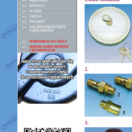
MERCEDES
RENAULT
SCANIA
VOLVO
NACZEPY
NACZEPY,PRZYCZEPY,
CZĘŚCI RÓŻNE
WERYFIKACJA CZĘŚCI
SERWIS SAMOCHODÓW
CIĘŻAROWYCH
2.
3.