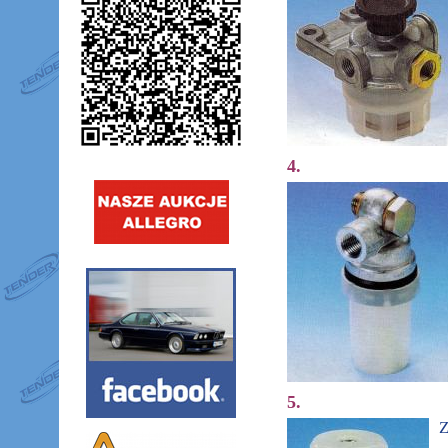
4.
5.
Z