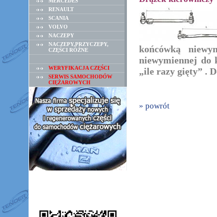
MERCEDES
RENAULT
SCANIA
VOLVO
NACZEPY
NACZEPY,PRZYCZEPY,
końcówką niewym
CZĘŚCI RÓŻNE
niewymiennej do k
WERYFIKACJA CZĘŚCI
„ile razy gięty” 
SERWIS SAMOCHODÓW
CIĘŻAROWYCH
» powrót