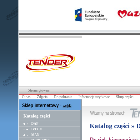
Strona główna
O nas
Zdjęcia
Do pobrania
Informacje użytkowe
Skup części
Katalog części
DAF
Katalog części »
IVECO
MAN
Drążek kierowniczy