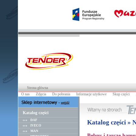
Strona główna
O nas
Zdjęcia
Do pobrania
Informacje użytkowe
Skup części
Katalog części
DAF
Katalog części »
IVECO
MAN
Bębny i tarcze hamu