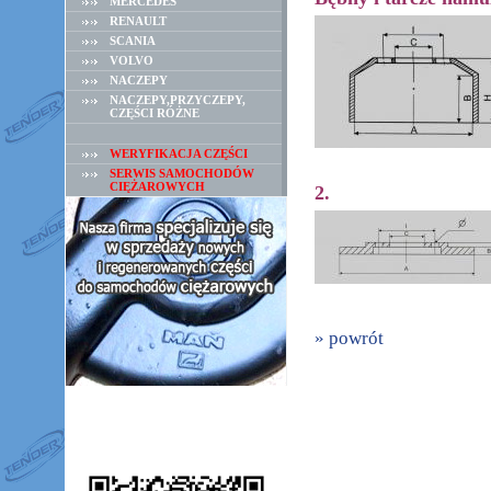
MERCEDES
RENAULT
SCANIA
VOLVO
NACZEPY
NACZEPY,PRZYCZEPY,
CZĘŚCI RÓŻNE
WERYFIKACJA CZĘŚCI
SERWIS SAMOCHODÓW
CIĘŻAROWYCH
2.
» powrót