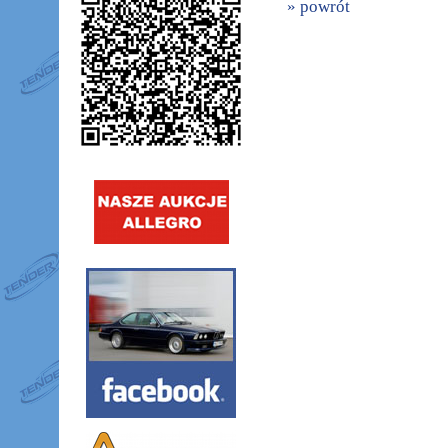
» powrót