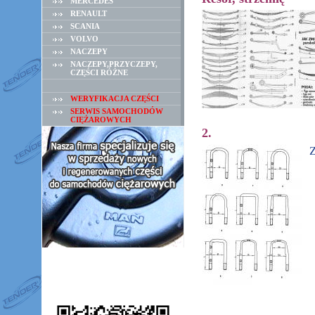
MERCEDES
RENAULT
SCANIA
VOLVO
NACZEPY
NACZEPY,PRZYCZEPY,
CZĘŚCI RÓŻNE
WERYFIKACJA CZĘŚCI
SERWIS SAMOCHODÓW
CIĘŻAROWYCH
2.
Z