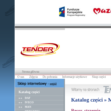
Strona główna
O nas
Zdjęcia
Do pobrania
Informacje użytkowe
Skup części
Katalog części
DAF
Katalog części » 
IVECO
MAN
Resor, strzemię