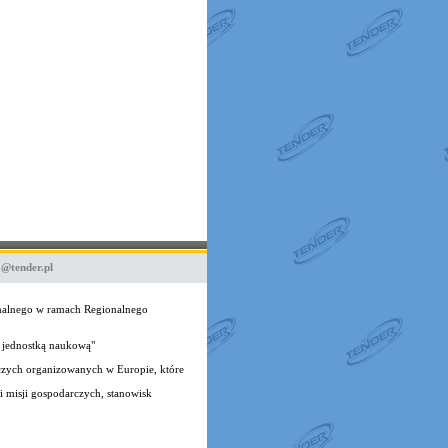
o@tender.pl
onalnego w ramach Regionalnego
 jednostką naukową"
czych organizowanych w Europie, które
 misji gospodarczych, stanowisk