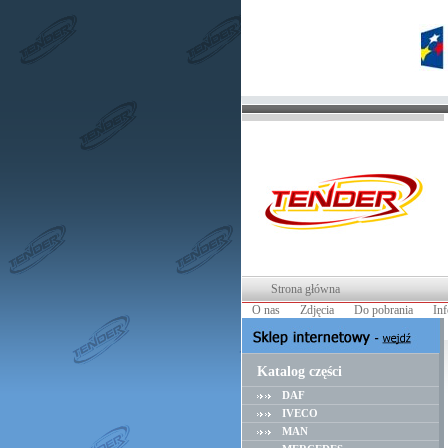
Strona główna
O nas
Zdjęcia
Do pobrania
In
Katalog części
DAF
IVECO
MAN