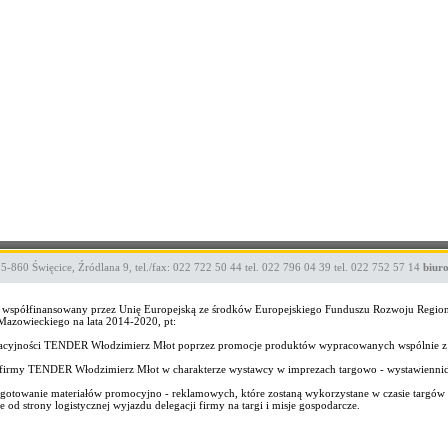
05-860
Święcice
,
Źródlana 9
,
tel./fax: 022 722 50 44
tel. 022 796 04 39
tel. 022 752 57 14
biur
ekt współfinansowany przez Unię Europejską ze środków Europejskiego Funduszu Rozwoju Regi
zowieckiego na lata 2014-2020, pt:
wacyjności TENDER Włodzimierz Młot poprzez promocje produktów wypracowanych wspólnie z
wo firmy TENDER Włodzimierz Młot w charakterze wystawcy w imprezach targowo - wystawienni
gotowanie materiałów promocyjno - reklamowych, które zostaną wykorzystane w czasie targów i
od strony logistycznej wyjazdu delegacji firmy na targi i misje gospodarcze.