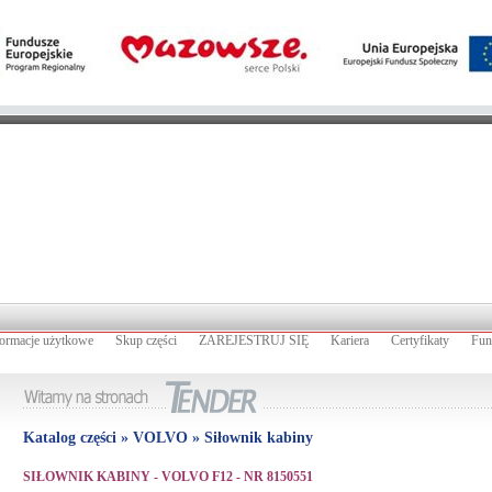
formacje użytkowe
Skup części
ZAREJESTRUJ SIĘ
Kariera
Certyfikaty
Fun
Katalog części » VOLVO » Siłownik kabiny
SIŁOWNIK KABINY - VOLVO F12 - NR 8150551