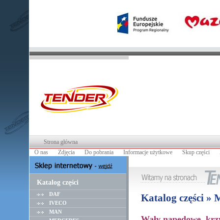
Strona główna
O nas
Zdjęcia
Do pobrania
Informacje użytkowe
Skup części
Katalog części
DAF
Katalog części 
IVECO
MAN
Wały napędowe, krz