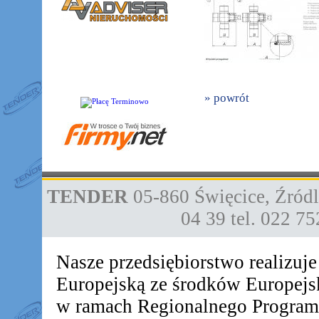
» powrót
TENDER
05-860
Święcice
,
Źródl
04 39
tel. 022 7
Nasze przedsiębiorstwo realizuj
Europejską ze środków Europej
w ramach Regionalnego Progra