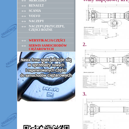
MERCEDES
RENAULT
SCANIA
VOLVO
NACZEPY
NACZEPY,PRZYCZEPY,
CZĘŚCI RÓŻNE
WERYFIKACJA CZĘŚCI
2.
SERWIS SAMOCHODÓW
CIĘŻAROWYCH
3.