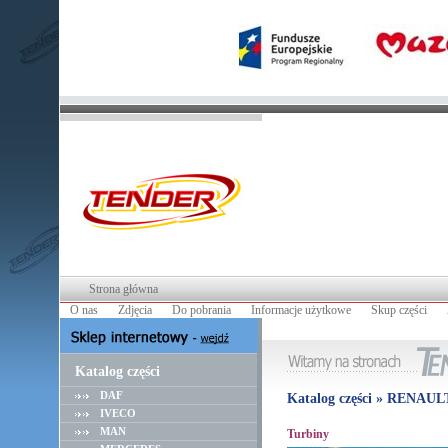
Strona główna
O nas
Zdjęcia
Do pobrania
Informacje użytkowe
Skup części
Katalog części
DAF
Katalog części » RENAUL
IVECO
MAN
Turbiny