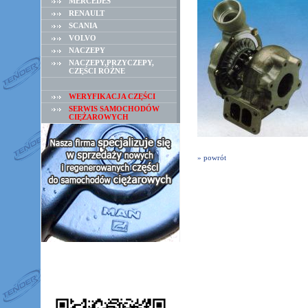
MERCEDES
RENAULT
SCANIA
VOLVO
NACZEPY
NACZEPY,PRZYCZEPY,
CZĘŚCI RÓŻNE
WERYFIKACJA CZĘŚCI
SERWIS SAMOCHODÓW
CIĘŻAROWYCH
» powrót