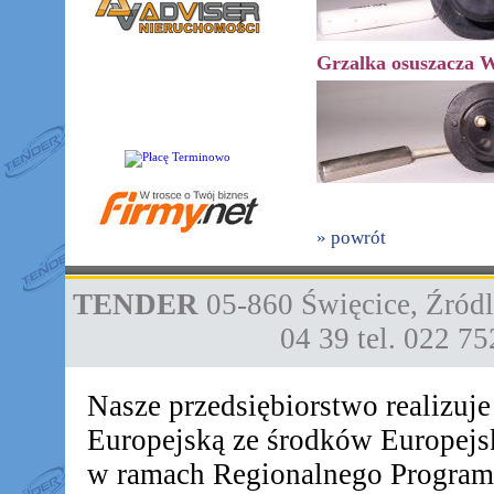
Grzalka osuszacza W
» powrót
TENDER
05-860
Święcice
,
Źródl
04 39
tel. 022 7
Nasze przedsiębiorstwo realizuj
Europejską ze środków Europej
w ramach Regionalnego Progra