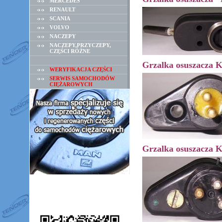
MERCEDES
RENAULT
SCANIA
VOLVO
NACZEPY
NACZEPY,PRZYCZEPY,
CZĘŚCI RÓŻNE
Grzalka osuszacza K
WERYFIKACJA CZĘŚCI
SERWIS SAMOCHODÓW
CIĘŻAROWYCH
Grzalka osuszacza K