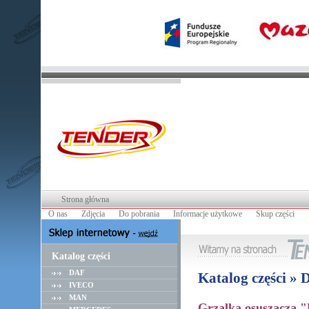
Strona główna
O nas
Zdjęcia
Do pobrania
Informacje użytkowe
Skup części
Katalog części
DAF
Katalog części »
IVECO
MAN
Grzalka osuszacza