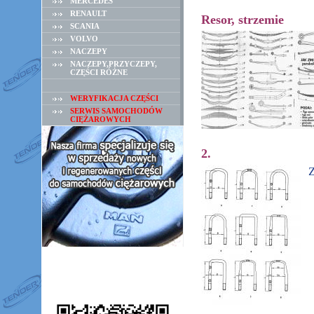
MERCEDES
RENAULT
Resor, strzemie
SCANIA
VOLVO
NACZEPY
NACZEPY,PRZYCZEPY,
CZĘŚCI RÓŻNE
WERYFIKACJA CZĘŚCI
SERWIS SAMOCHODÓW
CIĘŻAROWYCH
2.
Z