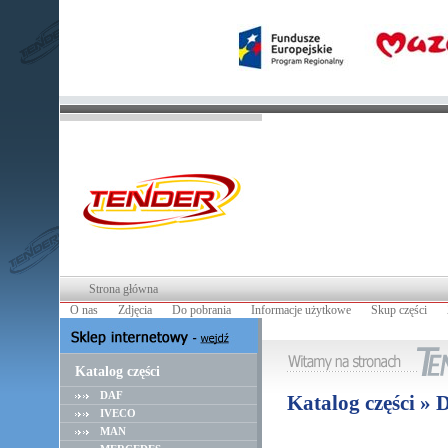
Strona główna
O nas
Zdjęcia
Do pobrania
Informacje użytkowe
Skup części
Katalog części
DAF
Katalog części » 
IVECO
MAN