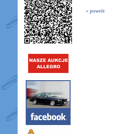
» powrót