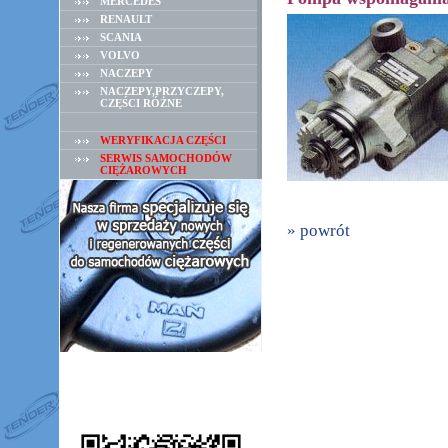
MERCEDES
RENAULT
SCANIA
VOLVO
NACZEPY
NACZEPY,PRZYCZEPY,
CZĘŚCI RÓŻNE
WERYFIKACJA CZĘŚCI
SERWIS SAMOCHODÓW
CIĘŻAROWYCH
» powrót