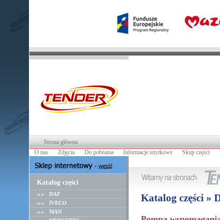
Strona główna
O nas
Zdjęcia
Do pobrania
Informacje użytkowe
Skup części
Katalog części
DAF
Katalog części 
IVECO
MAN
Pompa wspomagani